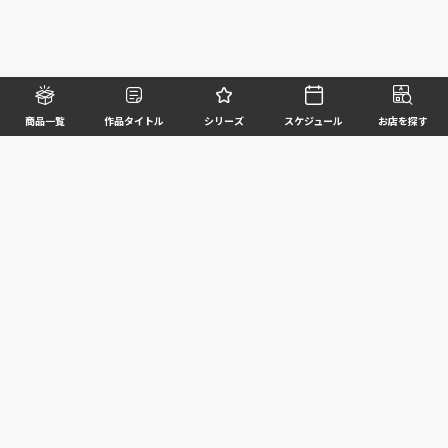
商品一覧
作品タイトル
シリーズ
スケジュール
お店を探す
©BANDAI SPIRITS CO.,LTD. ALL RIGHTS RESERVED
企業情報
ウェブサイトご利用条件
個人情報及び特定個人情報等の取扱いに関する方針
お客様サポート
写真と実際の商品とは異なる場合がございますのでご了承ください。このホームページに掲載
されている 全ての画像、文章、データ等の無断転用、転載はお断りします。