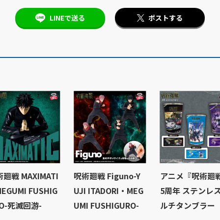
LINEで送る
ポストする
廻戦 MAXIMATI
呪術廻戦 Figuno-Y
アニメ『呪術廻
MEGUMI FUSHIG
UJI ITADORI・MEG
5周年 ステンレ
O-死滅回游-
UMI FUSHIGURO-
ルチタンブラー