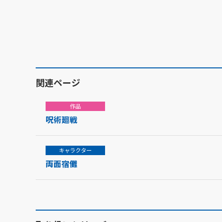
関連ページ
作品
呪術廻戦
キャラクター
両面宿儺