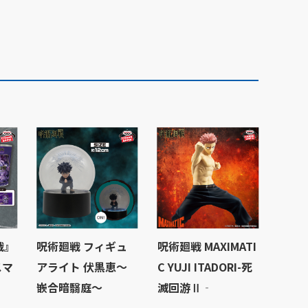
戦』
呪術廻戦 フィギュ
呪術廻戦 MAXIMATI
スマ
アライト 伏黒恵～
C YUJI ITADORI-死
嵌合暗翳庭～
滅回游Ⅱ‐