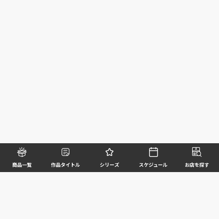
商品一覧
作品タイトル
シリーズ
スケジュール
お店を探す
©BANDAI SPIRITS CO.,LTD. ALL RIGHTS RESERVED