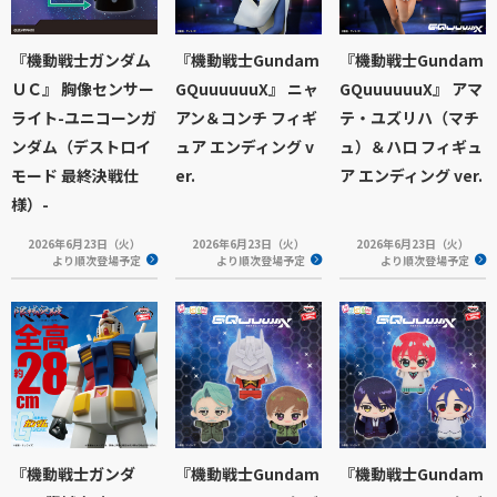
『機動戦士ガンダム
『機動戦士Gundam
『機動戦士Gundam
ＵＣ』 胸像センサー
GQuuuuuuX』 ニャ
GQuuuuuuX』 アマ
ライト-ユニコーンガ
アン＆コンチ フィギ
テ・ユズリハ（マチ
ンダム（デストロイ
ュア エンディング v
ュ）＆ハロ フィギュ
モード 最終決戦仕
er.
ア エンディング ver.
様）-
2026年6月23日（火）
2026年6月23日（火）
2026年6月23日（火）
より順次登場予定
より順次登場予定
より順次登場予定
『機動戦士ガンダ
『機動戦士Gundam
『機動戦士Gundam