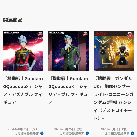
関連商品
『機動戦士Gundam
『機動戦士Gundam
『機動戦士ガンダム
GQuuuuuuX』 シャ
GQuuuuuuX』 シャ
UC』 胸像センサー
ア・アズナブル フィ
リア・ブル フィギュ
ライト-ユニコーンガ
ギュア
ア
ンダム2号機 バンシ
ィ（デストロイモー
ド）-
2026年8月25日（火）
2026年8月25日（火）
2026年8月6日（木）
より順次登場予定
より順次登場予定
より順次登場予定