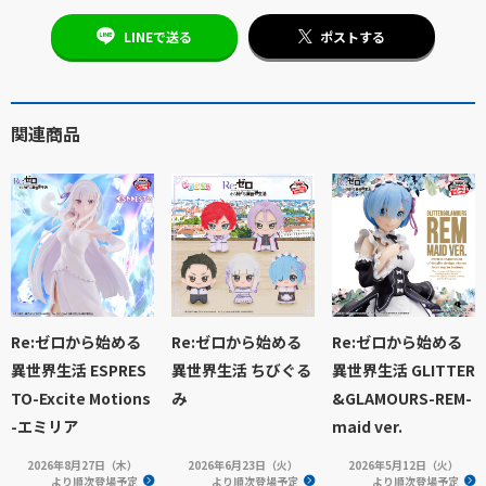
LINEで送る
ポストする
関連商品
Re:ゼロから始める
Re:ゼロから始める
Re:ゼロから始める
異世界生活 ESPRES
異世界生活 ちびぐる
異世界生活 GLITTER
TO-Excite Motions
み
&GLAMOURS-REM-
-エミリア
maid ver.
2026年8月27日（木）
2026年6月23日（火）
2026年5月12日（火）
より順次登場予定
より順次登場予定
より順次登場予定