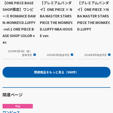
【ONE PIECE BASE
【プレミアムバンダ
【プレミアムバンダ
SHOP限定】ワンピ
イ】ONE PIECE × N
イ】ONE PIECE ×N
ース ROMANCE DAW
BA MASTER STARS
BA MASTER STARS
N-MONKEY.D.LUFFY
PIECE THE MONKEY.
PIECE THE MONKEY.
-vol.1 ONE PIECE B
D.LUFFY NBA HOUS
D.LUFFY
ASE SHOP COLOR v
E ver.
er.
2026年9月4日（金）
登場予定
2026年9月発送予定
2026年8月発送予定
関連商品をもっと見る（968件）
関連ページ
作品
ワンピース