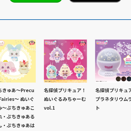
ちきゅあ～Precu
名探偵プリキュア！
名探偵プリキュ
 Fairies～ ぬいぐ
ぬいぐるみちゃーむ
プラネタリウム
み～ぷちきゅあこ
vol.1
ト
れ・ぷちきゅある
ん・ぷちきゅあは