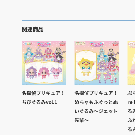
関連商品
名探偵プリキュア！
名探偵プリキュア！
ぷ
ちびぐるみvol.1
めちゃもふぐっとぬ
re
いぐるみ～ジェット
る
先輩～
ふ
る