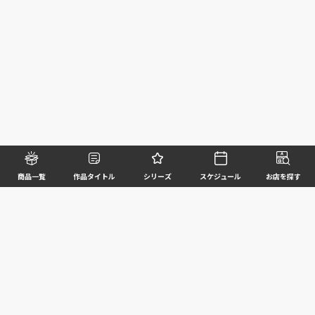
商品一覧
作品タイトル
シリーズ
スケジュール
お店を探す
©BANDAI SPIRITS CO.,LTD. ALL RIGHTS RESERVED
企業情報
ウェブサイトご利用条件
個人情報及び特定個人情報等の取扱いに関する方針