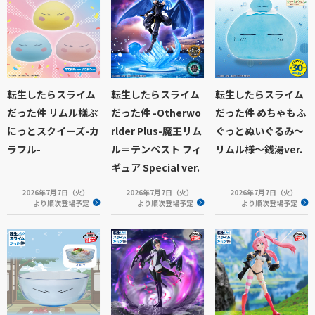
転生したらスライム
転生したらスライム
転生したらスライム
だった件 リムル様ぷ
だった件 -Otherwo
だった件 めちゃもふ
にっとスクイーズ-カ
rlder Plus-魔王リム
ぐっとぬいぐるみ～
ラフル-
ル＝テンペスト フィ
リムル様～銭湯ver.
ギュア Special ver.
2026年7月7日（火）
2026年7月7日（火）
2026年7月7日（火）
より順次登場予定
より順次登場予定
より順次登場予定