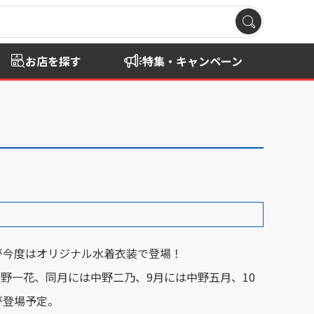
お店を探す
特集・キャンペーン
が今度はオリジナル水着衣装で登場！
は中野一花、同月には中野二乃、9月には中野五月、10
が登場予定。