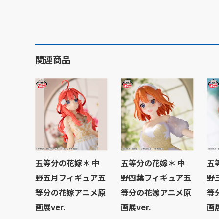
関連商品
五等分の花嫁＊ 中
五等分の花嫁＊ 中
五
野五月フィギュア五
野四葉フィギュア五
野
等分の花嫁アニメ原
等分の花嫁アニメ原
等
画展ver.
画展ver.
画展