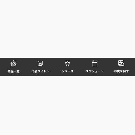
商品一覧
作品タイトル
シリーズ
スケジュール
お店を探す
©BANDAI SPIRITS CO.,LTD. ALL RIGHTS RESERVED
企業情報
ウェブサイトご利用条件
個人情報及び特定個人情報等の取扱いに関する方針