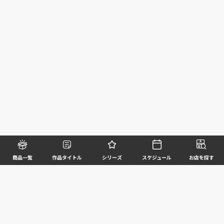
商品一覧
作品タイトル
シリーズ
スケジュール
お店を探す
©BANDAI SPIRITS CO.,LTD. ALL RIGHTS RESERVED
企業情報