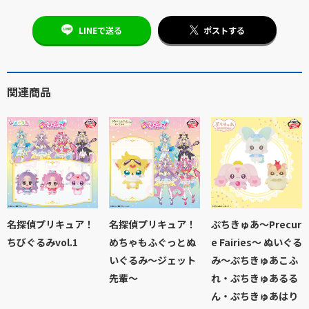
LINEで送る
ポストする
関連商品
名探偵プリキュア！
名探偵プリキュア！
ぷちきゅあ～Precur
ちびぐるみvol.1
めちゃもふぐっとぬ
e Fairies～ ぬいぐる
いぐるみ～ジェット
み～ぷちきゅあこふ
先輩～
れ・ぷちきゅあるる
ん・ぷちきゅあはり