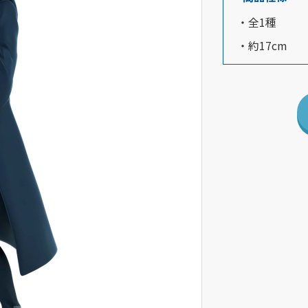
・全1種
・約17cm