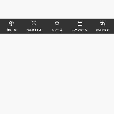
商品一覧
作品タイトル
シリーズ
スケジュール
お店を探す
©BANDAI SPIRITS CO.,LTD. ALL RIGHTS RESERVED
企業情報
ウェブサイトご利用条件
個人情報及び特定個人情報等の取扱いに関する方針