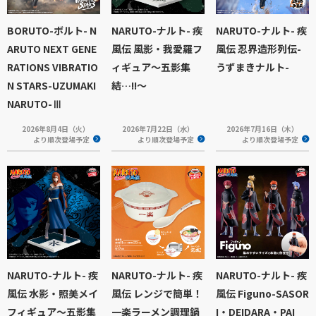
BORUTO-ボルト- N
NARUTO-ナルト- 疾
NARUTO-ナルト- 疾
ARUTO NEXT GENE
風伝 風影・我愛羅フ
風伝 忍界造形列伝-
RATIONS VIBRATIO
ィギュア～五影集
うずまきナルト-
N STARS-UZUMAKI
結…!!～
NARUTO-Ⅲ
2026年8月4日（火）
2026年7月22日（水）
2026年7月16日（木）
より順次登場予定
より順次登場予定
より順次登場予定
NARUTO-ナルト- 疾
NARUTO-ナルト- 疾
NARUTO-ナルト- 疾
風伝 水影・照美メイ
風伝 レンジで簡単！
風伝 Figuno-SASOR
フィギュア～五影集
一楽ラーメン調理鍋
I・DEIDARA・PAI