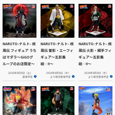
NARUTO-ナルト- 疾
NARUTO-ナルト- 疾
NARUTO-ナルト- 疾
風伝 フィギュア うち
風伝 雷影・エーフィ
風伝 火影・綱手フィ
はマダラ～GiGOグ
ギュア～五影集
ギュア～五影集
ループのお店限定～
結…!!～
結…!!～
2026年8月8日（土）
2026年8月6日（木）
2026年8月6日（木）
登場予定
より順次登場予定
より順次登場予定