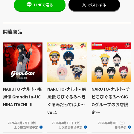
LINEで送る
ポストする
関連商品
NARUTO-ナルト- 疾
NARUTO-ナルト- 疾
NARUTO-ナルト- チ
風伝 Grandista-UC
風伝 ちびぐるみ～き
ビちびぐるみ〜GiG
HIHA ITACHI-Ⅱ
ぐるみだってばよ～
Oグループのお店限
vol.1
定〜
2026年8月27日（木）
2026年8月18日（火）
2026年8月8日（土）
より順次登場予定
より順次登場予定
登場予定