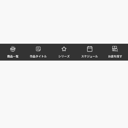
商品一覧
作品タイトル
シリーズ
スケジュール
お店を探す
©BANDAI SPIRITS CO.,LTD. ALL RIGHTS RESERVED
企業情報
ウェブサイトご利用条件
個人情報及び特定個人情報等の取扱いに関する方針
お客様サポート