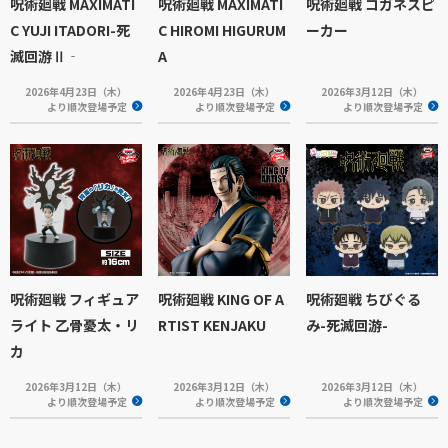
呪術廻戦 MAXIMATI
呪術廻戦 MAXIMATI
呪術廻戦 コガネスピ
C YUJI ITADORI-死
C HIROMI HIGURUM
ーカー
滅回游Ⅱ‐
A
2026年4月23日（木）
2026年4月23日（木）
2026年3月12日（木）
より順次登場予定
より順次登場予定
より順次登場予定
呪術廻戦 フィギュア
呪術廻戦 KING OF A
呪術廻戦 ちびぐる
ライト 乙骨憂太・リ
RTIST KENJAKU
み-死滅回游-
カ
2026年3月12日（木）
2026年3月12日（木）
2026年3月12日（木）
より順次登場予定
より順次登場予定
より順次登場予定