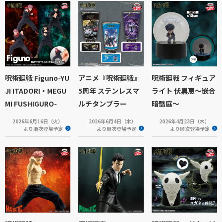
呪術廻戦 Figuno-YU
アニメ『呪術廻戦』
呪術廻戦 フィギュア
JI ITADORI・MEGU
5周年 ステンレスマ
ライト 伏黒恵～嵌合
MI FUSHIGURO-
ルチタンブラー
暗翳庭～
2026年6月16日（火）
2026年6月4日（木）
2026年4月23日（木）
より順次登場予定
より順次登場予定
より順次登場予定