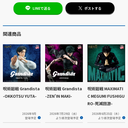
LINEで送る
ポストする
関連商品
呪術廻戦 Grandista
呪術廻戦 Grandista
呪術廻戦 MAXIMATI
-OKKOTSU YUTA-
-ZEN’IN MAKI-
C MEGUMI FUSHIGU
RO-死滅回游-
2026年9月
2026年7月29日（水）
2026年6月25日（木）
登場予定
より順次登場予定
より順次登場予定