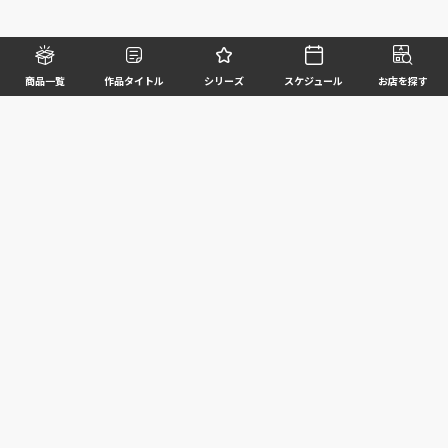
商品一覧
作品タイトル
シリーズ
スケジュール
お店を探す
©BANDAI SPIRITS CO.,LTD. ALL RIGHTS RESERVED
企業情報
ウェブサイトご利用条件
個人情報及び特定個人情報等の取扱いに関する方針
お客様サポート
写真と実際の商品とは異なる場合がございますのでご了承ください。このホームページに掲載
されている 全ての画像、文章、データ等の無断転用、転載はお断りします。