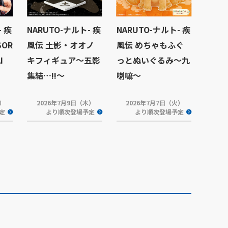
- 疾
NARUTO-ナルト- 疾
NARUTO-ナルト- 疾
SOR
風伝 土影・オオノ
風伝 めちゃもふぐ
I
キフィギュア～五影
っとぬいぐるみ～九
集結…!!～
喇嘛～
火）
2026年7月9日（木）
2026年7月7日（火）
定
より順次登場予定
より順次登場予定