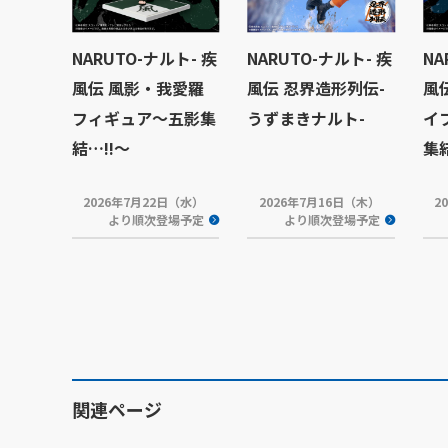
NARUTO-ナルト- 疾
NARUTO-ナルト- 疾
NA
風伝 風影・我愛羅
風伝 忍界造形列伝-
風
フィギュア～五影集
うずまきナルト-
イ
結…!!～
集結
2026年7月22日（水）
2026年7月16日（木）
2
より順次登場予定
より順次登場予定
関連ページ