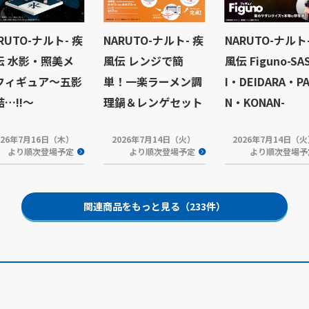
RUTO-ナルト- 疾
NARUTO-ナルト- 疾
NARUTO-ナルト
伝 水影・照美メ
風伝 レンジで簡
風伝 Figuno-SA
フィギュア～五影
単！一楽ラーメン調
I・DEIDARA・PA
…!!～
理鍋＆レンゲセット
N・KONAN-
026年7月16日（木）
2026年7月14日（火）
2026年7月14日（
より順次登場予定
より順次登場予定
より順次登場予
関連商品をもっと見る（233件）