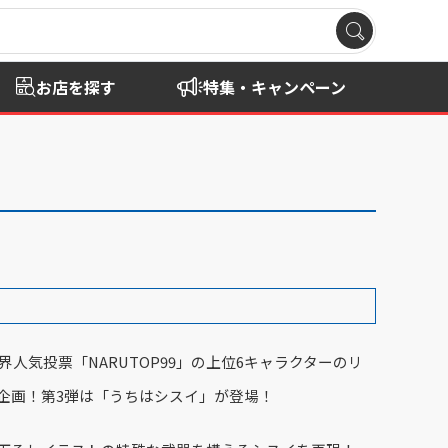
お店を探す
特集・キャンペーン
界人気投票「
NARUTOP99
」の上位
6
キャラクターのリ
企画！第
3
弾は「うちはシスイ」が登場！