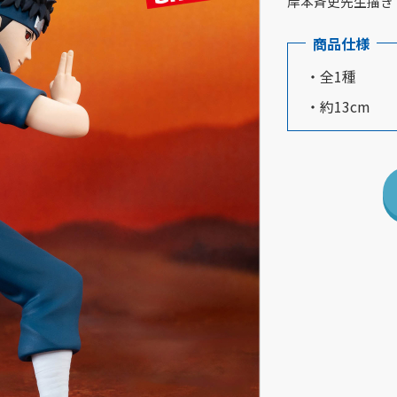
岸本斉史先生描き
商品仕様
・全1種
・約13cm