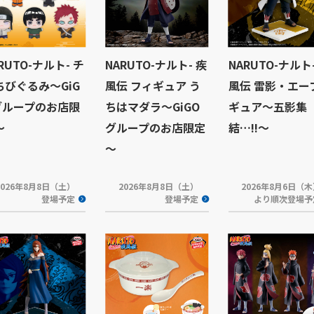
RUTO-ナルト- チ
NARUTO-ナルト- 疾
NARUTO-ナルト
ちびぐるみ〜GiG
風伝 フィギュア う
風伝 雷影・エー
グループのお店限
ちはマダラ～GiGO
ギュア～五影集
〜
グループのお店限定
結…!!～
～
2026年8月8日（土）
2026年8月8日（土）
2026年8月6日（
登場予定
登場予定
より順次登場予