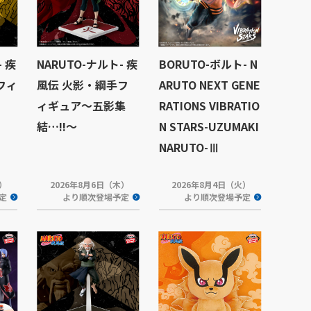
- 疾
NARUTO-ナルト- 疾
BORUTO-ボルト- N
フィ
風伝 火影・綱手フ
ARUTO NEXT GENE
ィギュア～五影集
RATIONS VIBRATIO
結…!!～
N STARS-UZUMAKI
NARUTO-Ⅲ
木）
2026年8月6日（木）
2026年8月4日（火）
定
より順次登場予定
より順次登場予定