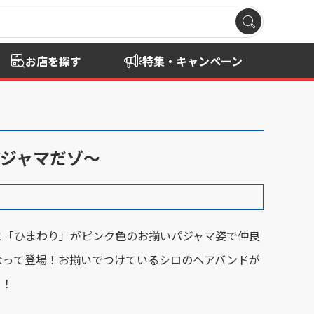
お店を探す
特集・キャンペーン
パジャマだゾ～
と「ひまわり」がピンク色のお揃いパジャマ姿で
仲良
なって登場！お揃いでつけているシロのヘアバンドが
ト！