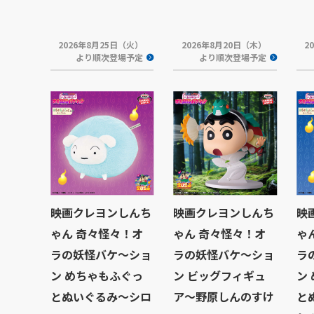
2026年8月25日（火）
2026年8月20日（木）
2
より順次登場予定
より順次登場予定
映画クレヨンしんち
映画クレヨンしんち
映
ゃん 奇々怪々！オ
ゃん 奇々怪々！オ
ゃ
ラの妖怪バケ～ショ
ラの妖怪バケ～ショ
ラ
ン めちゃもふぐっ
ン ビッグフィギュ
ン
とぬいぐるみ～シロ
ア～野原しんのすけ
と