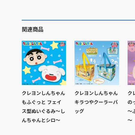
関連商品
クレヨンしんちゃん
クレヨンしんちゃん
ク
もふぐっと フェイ
キラつやクーラーバ
の
ス型ぬいぐるみ～し
ッグ
～
んちゃんとシロ～
～