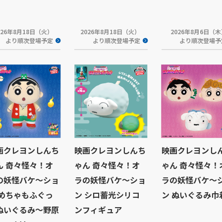
026年8月18日（火）
2026年8月18日（火）
2026年8月6日（
より順次登場予定
より順次登場予定
より順次登場予
画クレヨンしんち
映画クレヨンしんち
映画クレヨンし
ん 奇々怪々！オ
ゃん 奇々怪々！オ
ゃん 奇々怪々！
の妖怪バケ～ショ
ラの妖怪バケ～ショ
ラの妖怪バケ～
 めちゃもふぐっ
ン シロ蓄光シリコ
ン ぬいぐるみ巾
ぬいぐるみ～野原
ンフィギュア