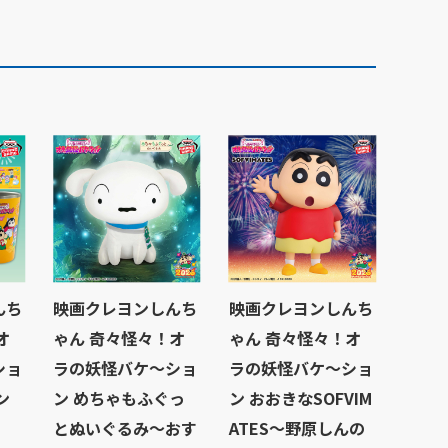
んち
映画クレヨンしんち
映画クレヨンしんち
オ
ゃん 奇々怪々！オ
ゃん 奇々怪々！オ
ショ
ラの妖怪バケ～ショ
ラの妖怪バケ～ショ
ン
ン めちゃもふぐっ
ン おおきなSOFVIM
とぬいぐるみ～おす
ATES～野原しんの