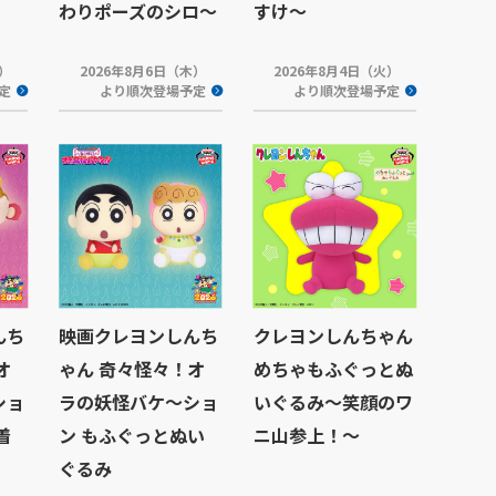
わりポーズのシロ～
すけ～
木）
2026年8月6日（木）
2026年8月4日（火）
定
より順次登場予定
より順次登場予定
んち
映画クレヨンしんち
クレヨンしんちゃん
オ
ゃん 奇々怪々！オ
めちゃもふぐっとぬ
ショ
ラの妖怪バケ～ショ
いぐるみ～笑顔のワ
着
ン もふぐっとぬい
ニ山参上！～
ぐるみ