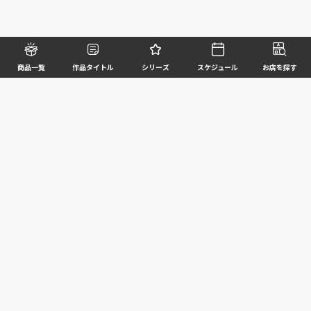
商品一覧
作品タイトル
シリーズ
スケジュール
お店を探す
©BANDAI SPIRITS CO.,LTD. ALL RIGHTS RESERVED
企業情報
ウェブサイトご利用条件
個人情報及び特定個人情報等の取扱いに関する方針
お客様サポート