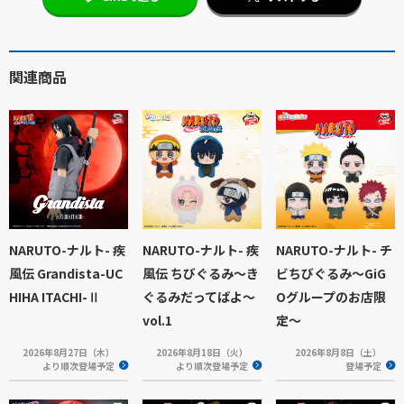
関連商品
NARUTO-ナルト- 疾
NARUTO-ナルト- 疾
NARUTO-ナルト- チ
風伝 Grandista-UC
風伝 ちびぐるみ～き
ビちびぐるみ〜GiG
HIHA ITACHI-Ⅱ
ぐるみだってばよ～
Oグループのお店限
vol.1
定〜
2026年8月27日（木）
2026年8月18日（火）
2026年8月8日（土）
より順次登場予定
より順次登場予定
登場予定