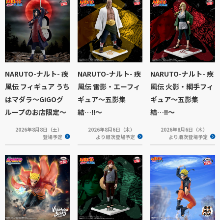
NARUTO-ナルト- 疾
NARUTO-ナルト- 疾
NARUTO-ナルト- 疾
風伝 フィギュア うち
風伝 雷影・エーフィ
風伝 火影・綱手フィ
はマダラ～GiGOグ
ギュア～五影集
ギュア～五影集
ループのお店限定～
結…!!～
結…!!～
2026年8月8日（土）
2026年8月6日（木）
2026年8月6日（木）
登場予定
より順次登場予定
より順次登場予定