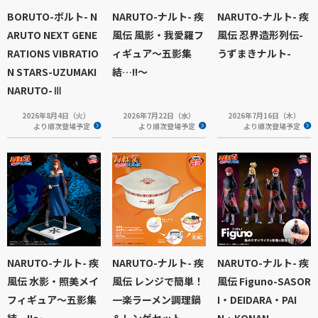
BORUTO-ボルト- N
NARUTO-ナルト- 疾
NARUTO-ナルト- 疾
ARUTO NEXT GENE
風伝 風影・我愛羅フ
風伝 忍界造形列伝-
RATIONS VIBRATIO
ィギュア～五影集
うずまきナルト-
N STARS-UZUMAKI
結…!!～
NARUTO-Ⅲ
2026年8月4日（火）
2026年7月22日（水）
2026年7月16日（木）
より順次登場予定
より順次登場予定
より順次登場予定
NARUTO-ナルト- 疾
NARUTO-ナルト- 疾
NARUTO-ナルト- 疾
風伝 水影・照美メイ
風伝 レンジで簡単！
風伝 Figuno-SASOR
フィギュア～五影集
一楽ラーメン調理鍋
I・DEIDARA・PAI