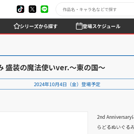
シリーズ
から探す
登場
スケジュール
 盛装の魔法使いver.～東の国～
2024年10月4日（金）登場予定
2nd Anniv
らどるぬいぐる