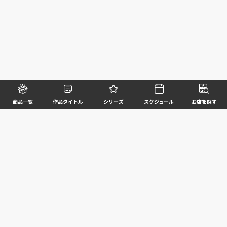
商品一覧
作品タイトル
シリーズ
スケジュール
お店を探す
©BANDAI SPIRITS CO.,LTD. ALL RIGHTS RESERVED
企業情報
ウェブサイトご利用条件
個人情報及び特定個人情報等の取扱いに関する方針
お客様サポート