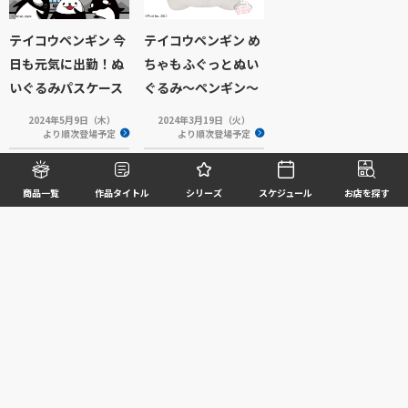
テイコウペンギン 今
テイコウペンギン め
日も元気に出勤！ぬ
ちゃもふぐっとぬい
いぐるみパスケース
ぐるみ～ペンギン～
2024年5月9日（木）
2024年3月19日（火）
より順次登場予定
より順次登場予定
商品一覧
作品タイトル
シリーズ
スケジュール
お店を探す
関連ページ
作品
テイコウペンギン
©BANDAI SPIRITS CO.,LTD. ALL RIGHTS RESERVED