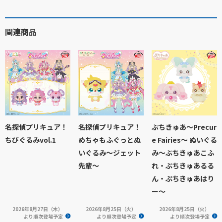
関連商品
名探偵プリキュア！
名探偵プリキュア！
ぷちきゅあ～Precur
ちびぐるみvol.1
めちゃもふぐっとぬ
e Fairies～ ぬいぐる
いぐるみ～ジェット
み～ぷちきゅあこふ
先輩～
れ・ぷちきゅあるる
ん・ぷちきゅあはり
ー～
2026年8月27日（木）
2026年8月25日（火）
2026年8月25日（火）
より順次登場予定
より順次登場予定
より順次登場予定