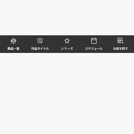
商品一覧
作品タイトル
シリーズ
スケジュール
お店を探す
©BANDAI SPIRITS CO.,LTD. ALL RIGHTS RESERVED
企業情報
ウェブサイトご利用条件
個人情報及び特定個人情報等の取扱いに関する方針
お客様サポート
写真と実際の商品とは異なる場合がございますのでご了承ください。このホームページに掲載