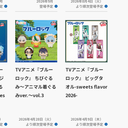
9月
2026年9月
2026年8月4日（火）
定
登場予定
より順次登場予定
ー
TVアニメ『ブルー
TVアニメ『ブルー
ンジ
ロック』 ちびぐる
ロック』 ビッグタ
る
み～アニマル着ぐる
オル-sweets flavor
es
みver.～vol.3
2026-
金）
2026年4月28日（火）
2026年4月9日（木）
定
より順次登場予定
より順次登場予定