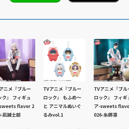
Vアニメ『ブルー
TVアニメ『ブルー
TVアニメ『ブル
ック』 フィギュ
ロック』 もふめ～
ロック』 フィギ
sweets flavor 2
と アニマルぬいぐ
ア-sweets flavo
6-凪誠士郎
るみvol.1
026-糸師凛