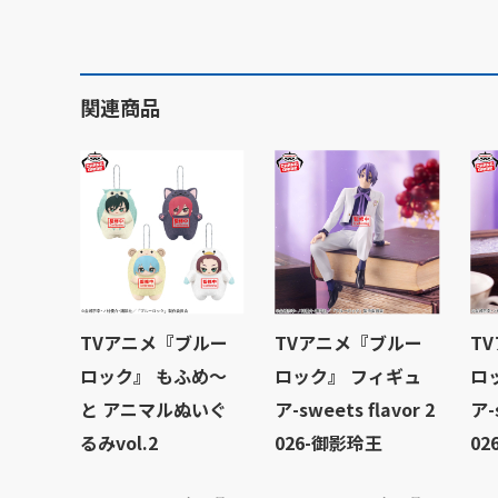
関連商品
TVアニメ『ブルー
TVアニメ『ブルー
T
ロック』 もふめ～
ロック』 フィギュ
ロ
と アニマルぬいぐ
ア-sweets flavor 2
ア-
るみvol.2
026-御影玲王
02