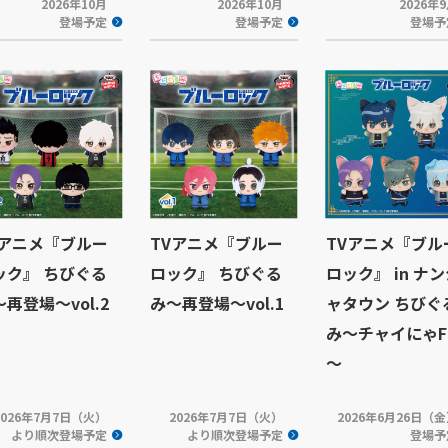
2026年10月
2026年10月
2026年
登場予定
登場予定
登場予
Vアニメ『ブルー
TVアニメ『ブルー
TVアニメ『ブル
ック』 ちびぐる
ロック』 ちびぐる
ロック』 in ナ
再登場～vol.2
み～再登場～vol.1
ャタウン ちびぐ
み～チャイにゃF
～
2026年7月7日（火）
2026年7月7日（火）
2026年6月26日（
より順次登場予定
より順次登場予定
登場予