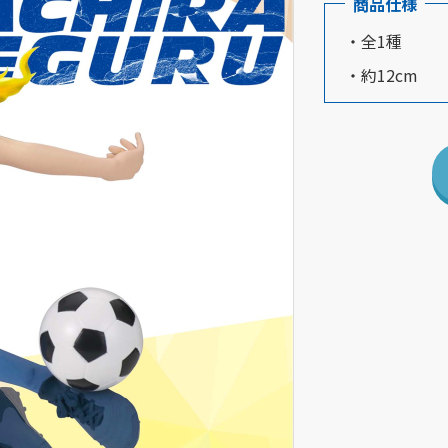
商品仕様
・全1種
・約12cm