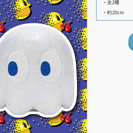
・全2種
・約20cm