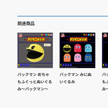
関連商品
パックマン めちゃ
パックマン みにぬ
パ
もふぐっとぬいぐる
いぐるみ
も
み～パックマン～
み