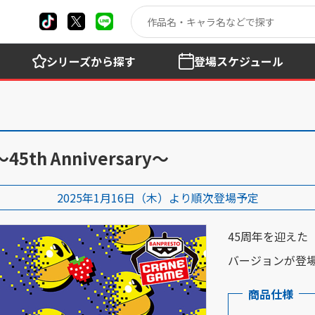
シリーズ
から探す
登場
スケジュール
h Anniversary～
2025年1月16日（木）より順次登場予定
45周年を迎えた
バージョンが登
商品仕様