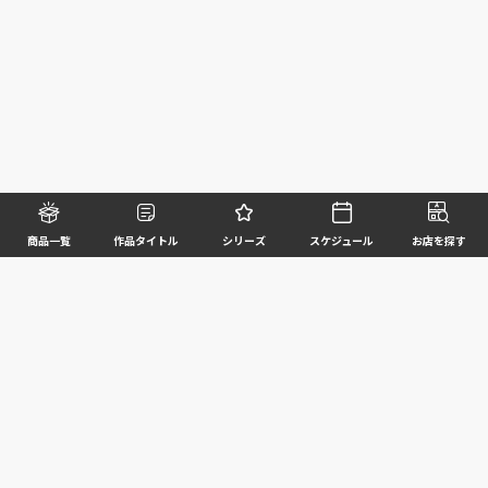
商品一覧
作品タイトル
シリーズ
スケジュール
お店を探す
©BANDAI SPIRITS CO.,LTD. ALL RIGHTS RESERVED
企業情報
ウェブサイトご利用条件
個人情報及び特定個人情報等の取扱いに関する方針