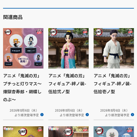
関連商品
アニメ「鬼滅の刃」
アニメ「鬼滅の刃」
アニメ「鬼滅の刃」
プチっと灯りマス～
フィギュア-絆ノ装-
フィギュア-絆ノ装-
煉獄杏寿郎・胡蝶し
伍拾弐ノ型
伍拾壱ノ型
のぶ～
2026年8月6日（木）
2026年8月6日（木）
2026年8月6日（木）
より順次登場予定
より順次登場予定
より順次登場予定