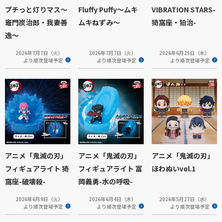
プチっと灯りマス～
Fluffy Puffy～ムキ
VIBRATION STARS-
竈門炭治郎・我妻善
ムキねずみ～
猗窩座・狛治-
逸～
2026年7月7日（火）
2026年7月7日（火）
2026年6月25日（木）
より順次登場予定
より順次登場予定
より順次登場予定
アニメ「鬼滅の刃」
アニメ「鬼滅の刃」
アニメ「鬼滅の刃」
フィギュアライト 猗
フィギュアライト 冨
ほわぬいvol.1
窩座-破壊殺-
岡義勇-水の呼吸-
2026年6月9日（火）
2026年6月4日（木）
2026年5月27日（水）
より順次登場予定
より順次登場予定
より順次登場予定