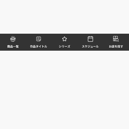
商品一覧
作品タイトル
シリーズ
スケジュール
お店を探す
©BANDAI SPIRITS CO.,LTD. ALL RIGHTS RESERVED
企業情報
ウェブサイトご利用条件
個人情報及び特定個人情報等の取扱いに関する方針
お客様サポート