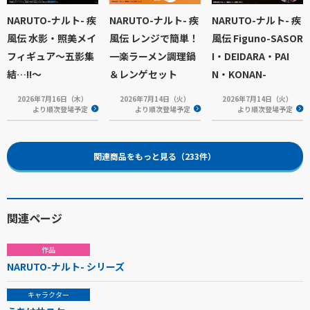
NARUTO-ナルト- 疾
NARUTO-ナルト- 疾
NARUTO-ナルト- 疾
風伝 水影・照美メイ
風伝 レンジで簡単！
風伝 Figuno-SASOR
フィギュア～五影集
一楽ラーメン調理鍋
I・DEIDARA・PAI
結…!!～
＆レンゲセット
N・KONAN-
2026年7月16日（木）
2026年7月14日（火）
2026年7月14日（火）
より順次登場予定
より順次登場予定
より順次登場予定
関連商品をもっと見る（233件）
関連ページ
作品
NARUTO-ナルト- シリーズ
キャラクター