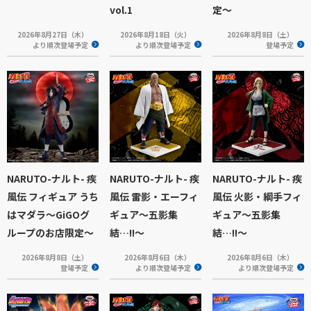
vol.1
定〜
2026年8月27日（木）
2026年8月18日（火）
2026年8月8日（土）
より順次登場予定
より順次登場予定
登場予定
NARUTO-ナルト- 疾
NARUTO-ナルト- 疾
NARUTO-ナルト- 疾
風伝 フィギュア うち
風伝 雷影・エーフィ
風伝 火影・綱手フィ
はマダラ～GiGOグ
ギュア～五影集
ギュア～五影集
ループのお店限定～
結…!!～
結…!!～
2026年8月8日（土）
2026年8月6日（木）
2026年8月6日（木）
登場予定
より順次登場予定
より順次登場予定