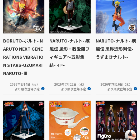
BORUTO-ボルト- N
NARUTO-ナルト- 疾
NARUTO-ナルト- 疾
ARUTO NEXT GENE
風伝 風影・我愛羅フ
風伝 忍界造形列伝-
RATIONS VIBRATIO
ィギュア～五影集
うずまきナルト-
N STARS-UZUMAKI
結…!!～
NARUTO-Ⅲ
2026年8月4日（火）
2026年7月22日（水）
2026年7月16日（木）
より順次登場予定
より順次登場予定
より順次登場予定