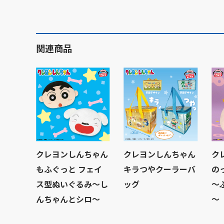
関連商品
クレヨンしんちゃん
クレヨンしんちゃん
ク
もふぐっと フェイ
キラつやクーラーバ
の
ス型ぬいぐるみ～し
ッグ
～
んちゃんとシロ～
～