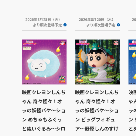
2026年8月25日（火）
2026年8月20日（木）
2
より順次登場予定
より順次登場予定
映画クレヨンしんち
映画クレヨンしんち
映
ゃん 奇々怪々！オ
ゃん 奇々怪々！オ
ゃ
ラの妖怪バケ～ショ
ラの妖怪バケ～ショ
ラ
ン めちゃもふぐっ
ン ビッグフィギュ
ン
とぬいぐるみ～シロ
ア～野原しんのすけ
と