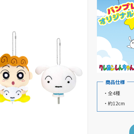
商品仕様
・全4種
・約12cm