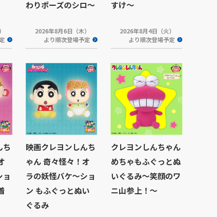
わりポーズのシロ～
すけ～
木）
2026年8月6日（木）
2026年8月4日（火）
定
より順次登場予定
より順次登場予定
んち
映画クレヨンしんち
クレヨンしんちゃん
オ
ゃん 奇々怪々！オ
めちゃもふぐっとぬ
ショ
ラの妖怪バケ～ショ
いぐるみ～笑顔のワ
着
ン もふぐっとぬい
ニ山参上！～
ぐるみ