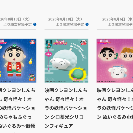
026年8月18日（火）
2026年8月18日（火）
2026年8月6日（
より順次登場予定
より順次登場予定
より順次登場予
画クレヨンしんち
映画クレヨンしんち
映画クレヨンし
ん 奇々怪々！オ
ゃん 奇々怪々！オ
ゃん 奇々怪々！
の妖怪バケ～ショ
ラの妖怪バケ～ショ
ラの妖怪バケ～
 めちゃもふぐっ
ン シロ蓄光シリコ
ン ぬいぐるみ巾
ぬいぐるみ～野原
ンフィギュア