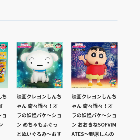
んち
映画クレヨンしんち
映画クレヨンしんち
オ
ゃん 奇々怪々！オ
ゃん 奇々怪々！オ
ショ
ラの妖怪バケ～ショ
ラの妖怪バケ～ショ
ン
ン めちゃもふぐっ
ン おおきなSOFVIM
とぬいぐるみ～おす
ATES～野原しんの