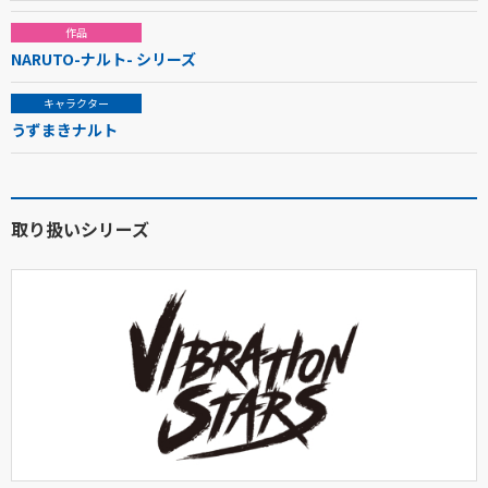
作品
NARUTO-ナルト- シリーズ
キャラクター
うずまきナルト
取り扱いシリーズ