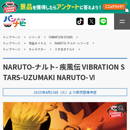
トップページ
シリーズ
VIBRATION STARS
トップページ
作品タイトル
NARUTO-ナルト- シリーズ
トップページ
キャラクター
うずまきナルト
NARUTO-ナルト- 疾風伝 VIBRATION S
TARS-UZUMAKI NARUTO-Ⅵ
2025年4月15日（火）より順次登場予定