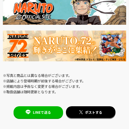
※写真と商品とは異なる場合がございます。
※店舗により登場時期が前後する場合がございます。
※掲載内容は予告なく変更する場合がございます。
※取扱店舗は随時更新となります。
LINEで送る
ポストする