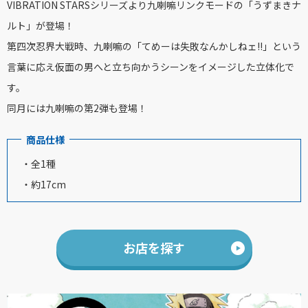
VIBRATION STARSシリーズより九喇嘛リンクモードの「うずまきナ
ルト」が登場！
第四次忍界大戦時、九喇嘛の「てめーは失敗なんかしねェ!!」という
言葉に応え仮面の男へと立ち向かうシーンをイメージした立体化で
す。
同月には九喇嘛の第2弾も登場！
商品仕様
・全1種
・約17cm
お店を探す