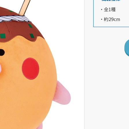
・全1種
・約29cm