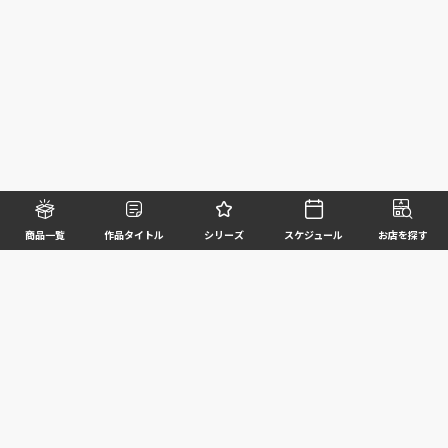
商品一覧
作品タイトル
シリーズ
スケジュール
お店を探す
©BANDAI SPIRITS CO.,LTD. ALL RIGHTS RESERVED
企業情報
ウェブサイトご利用条件
個人情報及び特定個人情報等の取扱いに関する方針