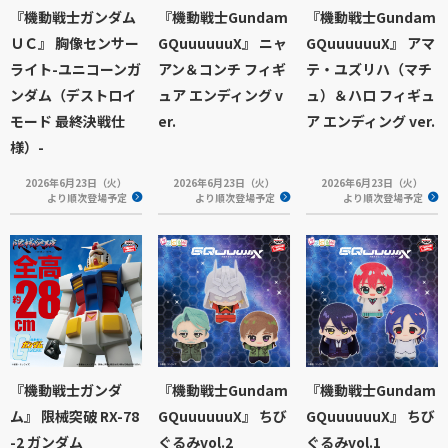
『機動戦士ガンダム
『機動戦士Gundam
『機動戦士Gundam
ＵＣ』 胸像センサー
GQuuuuuuX』 ニャ
GQuuuuuuX』 アマ
ライト-ユニコーンガ
アン＆コンチ フィギ
テ・ユズリハ（マチ
ンダム（デストロイ
ュア エンディング v
ュ）＆ハロ フィギュ
モード 最終決戦仕
er.
ア エンディング ver.
様）-
2026年6月23日（火）
2026年6月23日（火）
2026年6月23日（火）
より順次登場予定
より順次登場予定
より順次登場予定
『機動戦士ガンダ
『機動戦士Gundam
『機動戦士Gundam
ム』 限械突破 RX-78
GQuuuuuuX』 ちび
GQuuuuuuX』 ちび
-2 ガンダム
ぐるみvol.2
ぐるみvol.1