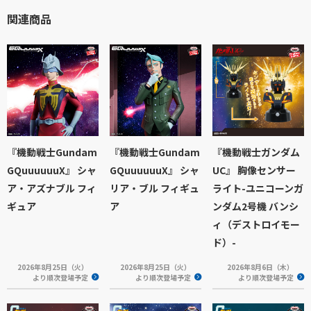
関連商品
『機動戦士Gundam
『機動戦士Gundam
『機動戦士ガンダム
GQuuuuuuX』 シャ
GQuuuuuuX』 シャ
UC』 胸像センサー
ア・アズナブル フィ
リア・ブル フィギュ
ライト-ユニコーンガ
ギュア
ア
ンダム2号機 バンシ
ィ（デストロイモー
ド）-
2026年8月25日（火）
2026年8月25日（火）
2026年8月6日（木）
より順次登場予定
より順次登場予定
より順次登場予定