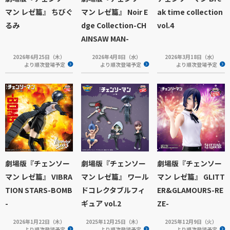
マン レゼ篇』 ちびぐ
マン レゼ篇』 Noir E
ak time collection
るみ
dge Collection-CH
vol.4
AINSAW MAN-
2026年6月25日（木）
2026年4月8日（水）
2026年3月18日（水）
より順次登場予定
より順次登場予定
より順次登場予定
劇場版『チェンソー
劇場版『チェンソー
劇場版『チェンソー
マン レゼ篇』 VIBRA
マン レゼ篇』 ワール
マン レゼ篇』 GLITT
TION STARS-BOMB
ドコレクタブルフィ
ER&GLAMOURS-RE
-
ギュア vol.2
ZE-
2026年1月22日（木）
2025年12月25日（木）
2025年12月9日（火）
より順次登場予定
より順次登場予定
より順次登場予定