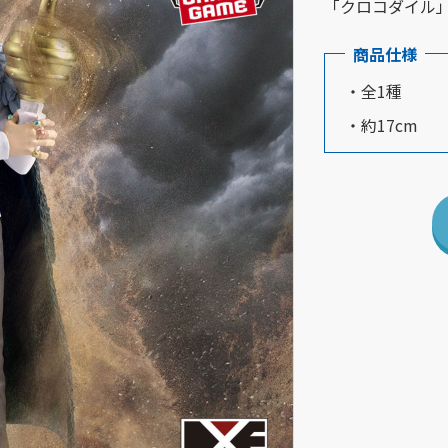
「クロコダイル
商品仕様
・全1種
・約17cm