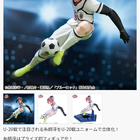
U-20戦で注目される糸師冴をU-20戦ユニォームで立体化！
糸師冴はプライズ初フィギュア化！