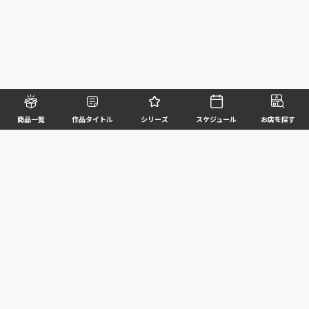
商品一覧
作品タイトル
シリーズ
スケジュール
お店を探す
©BANDAI SPIRITS CO.,LTD. ALL RIGHTS RESERVED
企業情報
ウェブサイトご利用条件
個人情報及び特定個人情報等の取扱いに関する方針
お客様サポート
写真と実際の商品とは異なる場合がございますのでご了承ください。このホームページに掲載