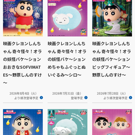
映画クレヨンしんち
映画クレヨンしんち
映画クレヨンしんち
ゃん 奇々怪々！オラ
ゃん 奇々怪々！オラ
ゃん 奇々怪々！オラ
の妖怪バケ～ション
の妖怪バケ～ション
の妖怪バケ～ション
おおきなSOFVIMAT
めちゃもふぐっとぬ
ビッグフィギュア～
ES～野原しんのすけ
いぐるみ～シロ～
野原しんのすけ～
～
2026年8月4日（火）
2026年7月31日（金）
2026年7月28日（火）
より順次登場予定
登場予定
より順次登場予定