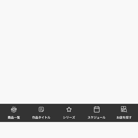
商品一覧
作品タイトル
シリーズ
スケジュール
お店を探す
©BANDAI SPIRITS CO.,LTD. ALL RIGHTS RESERVED