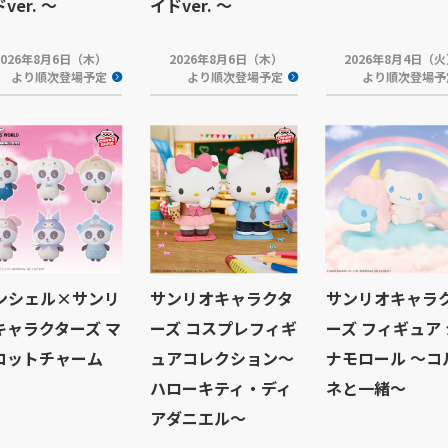
ver. ～
イドver. ～
2026年8月6日（木）
2026年8月6日（木）
2026年8月4日（
より順次登場予定
より順次登場予定
より順次登場予
ンシェル×サンリ
サンリオキャラクタ
サンリオキャラ
キャラクターズ マ
ーズ コスプレフィギ
ーズ フィギュア 
コットチャーム
ュアコレクション～
ナモロール ～コ
ハローキティ・ディ
ネと一緒～
アダニエル～