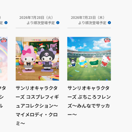
火）
2026年7月28日（火）
2026年7月23日（木）
定
より順次登場予定
より順次登場予定
クタ
サンリオキャラクタ
サンリオキャラクタ
シ
ーズ コスプレフィギ
ーズ ぷちころフレン
ル
ュアコレクション～
ズ～みんなでサッカ
マイメロディ・クロ
ー～
ミ～