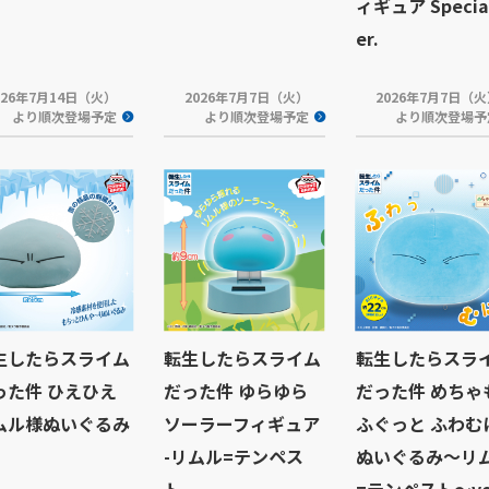
ィギュア Special
er.
026年7月14日（火）
2026年7月7日（火）
2026年7月7日（
より順次登場予定
より順次登場予定
より順次登場予
生したらスライム
転生したらスライム
転生したらスラ
った件 ひえひえ
だった件 ゆらゆら
だった件 めちゃ
ムル様ぬいぐるみ
ソーラーフィギュア
ふぐっと ふわむ
-リムル=テンペス
ぬいぐるみ～リ