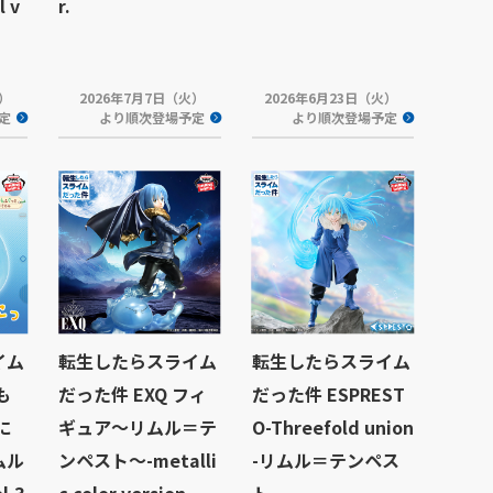
 v
r.
火）
2026年7月7日（火）
2026年6月23日（火）
定
より順次登場予定
より順次登場予定
イム
転生したらスライム
転生したらスライム
も
だった件 EXQ フィ
だった件 ESPREST
に
ギュア～リムル＝テ
O-Threefold union
ムル
ンペスト～-metalli
-リムル＝テンペス