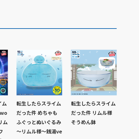
イム
転生したらスライム
転生したらスライム
rwo
だった件 めちゃも
だった件 リムル様
王リム
ふぐっとぬいぐるみ
そうめん鉢
フ
～リムル様～銭湯ve