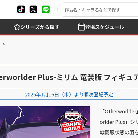
シリーズ
から探す
登場
スケジュール
orlder Plus-ミリム 竜装版 フィギュア
2025年1月16日（木）より順次登場予定
「Otherwor
orlder Pl
戦闘服状態の羽