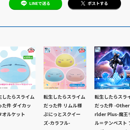
LINEで送る
ポストする
生したらスライム
転生したらスライム
転生したらスラ
った件 ダイカッ
だった件 リムル様
だった件 -Othe
タオルケット
ぷにっとスクイー
rlder Plus-魔
ズ-カラフル-
ル＝テンペスト 