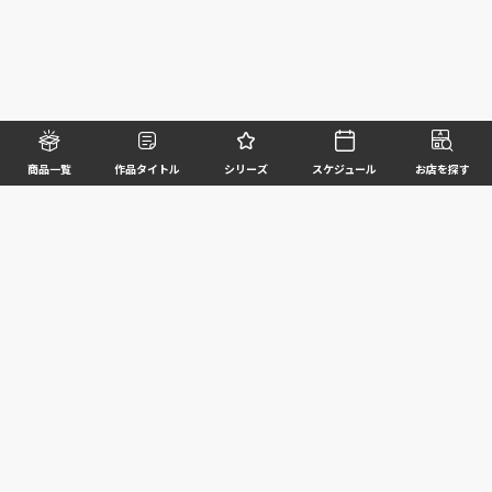
商品一覧
作品タイトル
シリーズ
スケジュール
お店を探す
©BANDAI SPIRITS CO.,LTD. ALL RIGHTS RESERVED
企業情報
ウェブサイトご利用条件
個人情報及び特定個人情報等の取扱いに関する方針
お客様サポート
写真と実際の商品とは異なる場合がございますのでご了承ください。このホームページに掲載
されている 全ての画像、文章、データ等の無断転用、転載はお断りします。