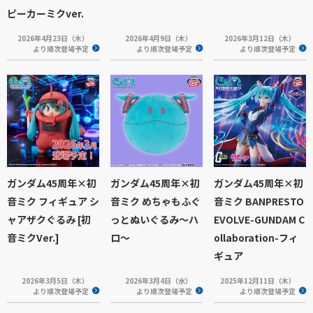
ピーカーミクver.
2026年4月23日（木）
2026年4月9日（木）
2026年3月12日（木）
より順次登場予定
より順次登場予定
より順次登場予定
ガンダム45周年×初
ガンダム45周年×初
ガンダム45周年×初
音ミク フィギュア シ
音ミク めちゃもふぐ
音ミク BANPRESTO
ャアザクぐるみ [初
っとぬいぐるみ～ハ
EVOLVE-GUNDAM C
音ミクVer.]
ロ～
ollaboration-フィ
ギュア
2026年3月5日（木）
2026年3月4日（水）
2025年12月11日（木）
より順次登場予定
より順次登場予定
より順次登場予定