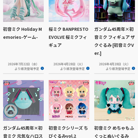
初音ミク Holiday M
桜ミク BANPRESTO
ガンダム45周年×初
emories-ゲーム-
EVOLVE 桜ミクフィ
音ミク フィギュア ザ
ギュア
クぐるみ [初音ミクV
er.]
2026年7月22日（水）
2026年4月28日（火）
2026年4月28日（火）
より順次登場予定
より順次登場予定
より順次登場予定
ガンダム45周年×初
初音ミクシリーズ ち
初音ミク めちゃもふ
音ミク 元気なハロス
びぐるみvol.2
ぐっとぬいぐるみ