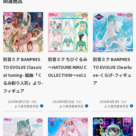
関連商品
初音ミク BANPRES
初音ミク ちびぐるみ
初音ミク BANPRES
TO EVOLVE Classic
～HATSUNE MIKU C
TO EVOLVE Clearlu
al tuning- 組曲「く
OLLECTION～vol.1
xe-くらげ-フィギュ
るみ割り人形」より-
ア
フィギュア
2026年8月27日（木）
2026年8月25日（火）
2026年8月4日（火）
より順次登場予定
より順次登場予定
より順次登場予定