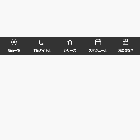
商品一覧
作品タイトル
シリーズ
スケジュール
お店を探す
©BANDAI SPIRITS CO.,LTD. ALL RIGHTS RESERVED
企業情報
ウェブサイトご利用条件
個人情報及び特定個人情報等の取扱いに関する方針
お客様サポート