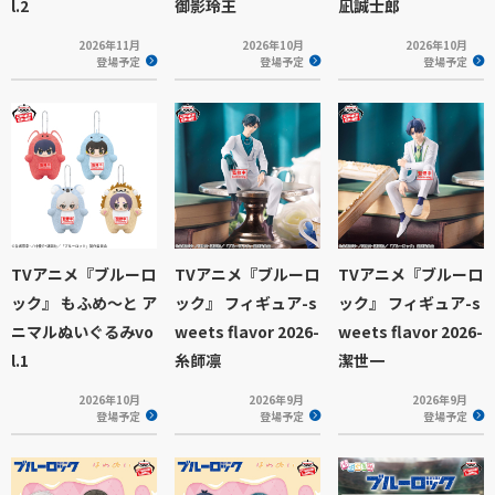
l.2
御影玲王
凪誠士郎
2026年11月
2026年10月
2026年10月
登場予定
登場予定
登場予定
TVアニメ『ブルーロ
TVアニメ『ブルーロ
TVアニメ『ブルーロ
ック』 もふめ～と ア
ック』 フィギュア-s
ック』 フィギュア-s
ニマルぬいぐるみvo
weets flavor 2026-
weets flavor 2026-
l.1
糸師凛
潔世一
2026年10月
2026年9月
2026年9月
登場予定
登場予定
登場予定