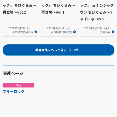
ック』 ちびぐるみ～
ック』 ちびぐるみ～
ック』 in ナンジャタ
再登場～vol.2
再登場～vol.1
ウン ちびぐるみ～チ
ャイにゃFes～
2026年7月7日（火）
2026年7月7日（火）
2026年6月26日（金）
より順次登場予定
より順次登場予定
登場予定
関連商品をもっと見る（195件）
関連ページ
作品
ブルーロック