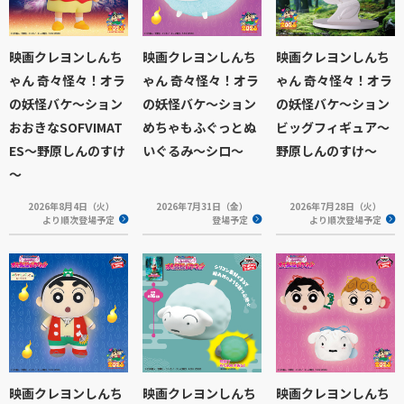
映画クレヨンしんち
映画クレヨンしんち
映画クレヨンしんち
ゃん 奇々怪々！オラ
ゃん 奇々怪々！オラ
ゃん 奇々怪々！オラ
の妖怪バケ～ション
の妖怪バケ～ション
の妖怪バケ～ション
おおきなSOFVIMAT
めちゃもふぐっとぬ
ビッグフィギュア～
ES～野原しんのすけ
いぐるみ～シロ～
野原しんのすけ～
～
2026年8月4日（火）
2026年7月31日（金）
2026年7月28日（火）
より順次登場予定
登場予定
より順次登場予定
映画クレヨンしんち
映画クレヨンしんち
映画クレヨンしんち