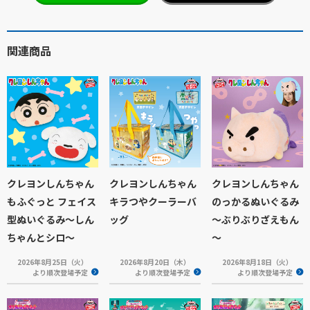
関連商品
クレヨンしんちゃん
クレヨンしんちゃん
クレヨンしんちゃん
もふぐっと フェイス
キラつやクーラーバ
のっかるぬいぐるみ
型ぬいぐるみ～しん
ッグ
～ぶりぶりざえもん
ちゃんとシロ～
～
2026年8月25日（火）
2026年8月20日（木）
2026年8月18日（火）
より順次登場予定
より順次登場予定
より順次登場予定