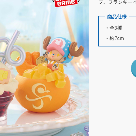
プ、フランキー
商品仕様
・全3種
・約7cm