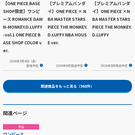
【ONE PIECE BASE
【プレミアムバンダ
【プレミアムバンダ
SHOP限定】ワンピ
イ】ONE PIECE × N
イ】ONE PIECE ×N
ース ROMANCE DAW
BA MASTER STARS
BA MASTER STARS
N-MONKEY.D.LUFFY
PIECE THE MONKEY.
PIECE THE MONKEY.
-vol.1 ONE PIECE B
D.LUFFY NBA HOUS
D.LUFFY
ASE SHOP COLOR v
E ver.
er.
2026年9月4日（金）
登場予定
2026年9月発送予定
2026年8月発送予定
関連商品をもっと見る（968件）
関連ページ
作品
ワンピース