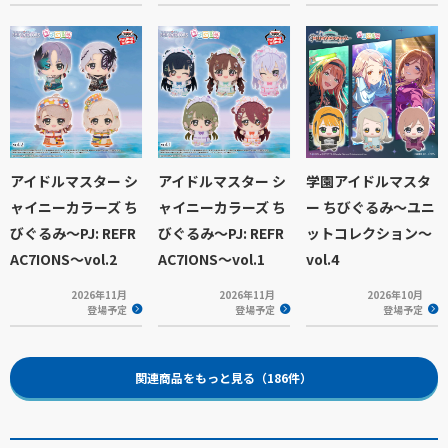
アイドルマスター シ
アイドルマスター シ
学園アイドルマスタ
ャイニーカラーズ ち
ャイニーカラーズ ち
ー ちびぐるみ～ユニ
びぐるみ～PJ: REFR
びぐるみ～PJ: REFR
ットコレクション～
AC7IONS～vol.2
AC7IONS～vol.1
vol.4
2026年11月
2026年11月
2026年10月
登場予定
登場予定
登場予定
関連商品をもっと見る（186件）