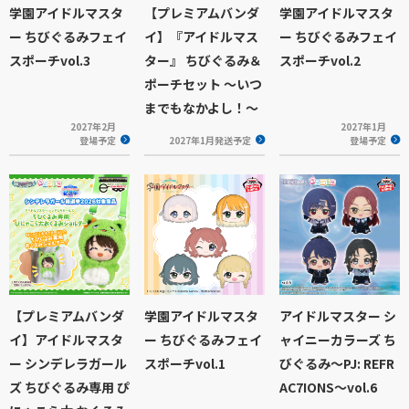
学園アイドルマスタ
【プレミアムバンダ
学園アイドルマスタ
ー ちびぐるみフェイ
イ】『アイドルマス
ー ちびぐるみフェイ
スポーチvol.3
ター』 ちびぐるみ＆
スポーチvol.2
ポーチセット ～いつ
までもなかよし！～
2027年2月
2027年1月
登場予定
2027年1月発送予定
登場予定
【プレミアムバンダ
学園アイドルマスタ
アイドルマスター シ
イ】アイドルマスタ
ー ちびぐるみフェイ
ャイニーカラーズ ち
ー シンデレラガール
スポーチvol.1
びぐるみ～PJ: REFR
ズ ちびぐるみ専用 ぴ
AC7IONS～vol.6