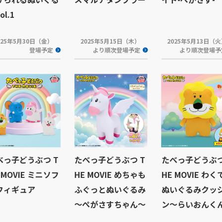
ol.1
025年5月30日（金）
2025年5月15日（木）
2025年5月13日（
登場予定
より順次登場予定
より順次登場予
べっ子どうぶつ T
たべっ子どうぶつ T
たべっ子どうぶつ
 MOVIE ミニソフ
HE MOVIE めちゃも
HE MOVIE わく
フィギュア
ふぐっとぬいぐるみ
ぬいぐるみクッ
～ぺがさすちゃん～
ン～らいおんく