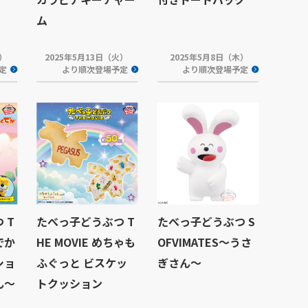
ム
火）
2025年5月13日（火）
2025年5月8日（木）
定
より順次登場予定
より順次登場予定
 T
たべっ子どうぶつ T
たべっ子どうぶつ S
でか
HE MOVIE めちゃも
OFVIMATES～うさ
ショ
ふぐっと ビスケッ
ぎさん～
ん～
トクッション