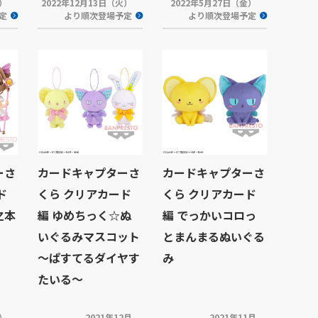
火）
2022年12月13日（火）
2022年5月27日（金）
定
より順次登場予定
より順次登場予定
ーさ
カードキャプターさ
カードキャプターさ
ド
くら クリアカード
くら クリアカード
木之本
編 ゆめちっく☆ぬ
編 でっかいコロっ
いぐるみマスコット
とまんまるぬいぐる
～ぱすてるダイヤす
み
たいる～
火）
2021年12月
2021年11月