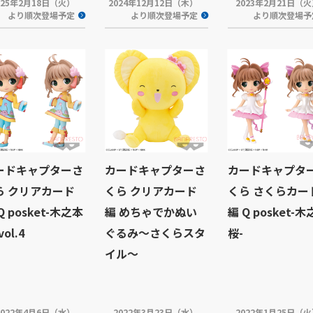
025年2月18日（火）
2024年12月12日（木）
2023年2月21日（
より順次登場予定
より順次登場予定
より順次登場予
ードキャプターさ
カードキャプターさ
カードキャプタ
ら クリアカード
くら クリアカード
くら さくらカー
Q posket-木之本
編 めちゃでかぬい
編 Q posket-
vol.4
ぐるみ～さくらスタ
桜-
イル～
2022年4月6日（水）
2022年3月23日（水）
2022年1月25日（