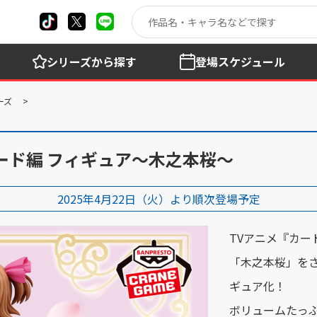
シリーズ
から探す
登場
スケジュール
ーズ
ード編 フィギュア～木之本桜～
2025年4月22日（火）より順次登場予定
TVアニメ『カー
「木之本桜」を
ギュア化！
ボリュームたっ