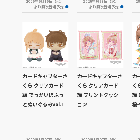
2026年6月16日（火）
2026年6月3日（水）
2
より順次登場予定
より順次登場予定
カードキャプターさ
カードキャプターさ
カ
くら クリアカード
くら クリアカード
く
編 でっかいぽふっ
編 プリントクッシ
編 
とぬいぐるみvol.1
ョン
桜-
2022年5月27日（金）
2022年5月27日（金）