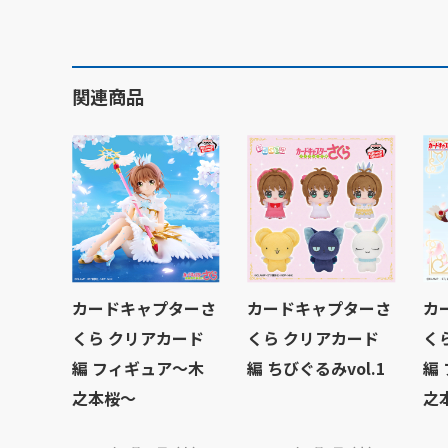
関連商品
カードキャプターさ
カードキャプターさ
カ
くら クリアカード
くら クリアカード
く
編 フィギュア～木
編 ちびぐるみvol.1
編
之本桜～
之