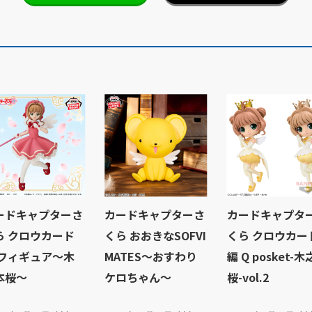
ードキャプターさ
カードキャプターさ
カードキャプタ
ら クロウカード
くら おおきなSOFVI
くら クロウカー
 フィギュア～木
MATES～おすわり
編 Q posket-
本桜～
ケロちゃん～
桜-vol.2