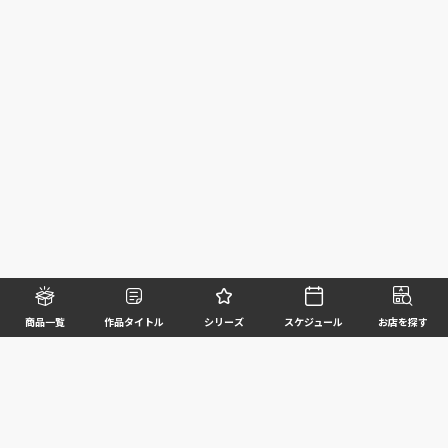
商品一覧
作品タイトル
シリーズ
スケジュール
お店を探す
©BANDAI SPIRITS CO.,LTD. ALL RIGHTS RESERVED