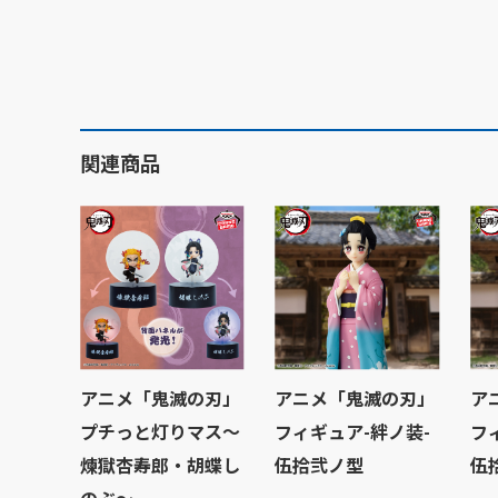
関連商品
アニメ「鬼滅の刃」
アニメ「鬼滅の刃」
ア
プチっと灯りマス～
フィギュア-絆ノ装-
フ
煉獄杏寿郎・胡蝶し
伍拾弐ノ型
伍
のぶ～