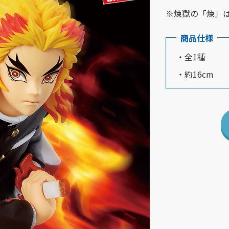
※煉獄の「煉」
商品仕様
・全1種
・約16cm