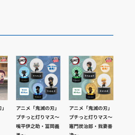
刃」
アニメ「鬼滅の刃」
アニメ「鬼滅の刃」
プチっと灯りマス～
プチっと灯りマス～
嘴平伊之助・冨岡義
竈門炭治郎・我妻善
勇～
逸～