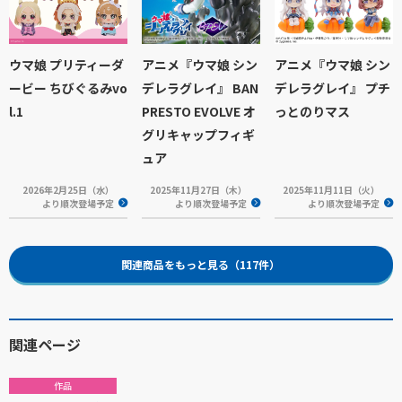
ウマ娘 プリティーダ
アニメ『ウマ娘 シン
アニメ『ウマ娘 シン
ービー ちびぐるみvo
デレラグレイ』 BAN
デレラグレイ』 プチ
l.1
PRESTO EVOLVE オ
っとのりマス
グリキャップフィギ
ュア
2026年2月25日（水）
2025年11月27日（木）
2025年11月11日（火）
より順次登場予定
より順次登場予定
より順次登場予定
関連商品をもっと見る（117件）
関連ページ
作品