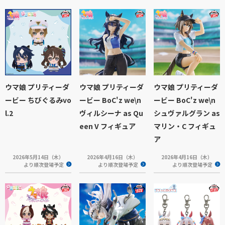
ウマ娘 プリティーダ
ウマ娘 プリティーダ
ウマ娘 プリティーダ
ービー ちびぐるみvo
ービー BoC'z we\n
ービー BoC'z we\n
l.2
ヴィルシーナ as Qu
シュヴァルグラン as
een V フィギュア
マリン・C フィギュ
ア
2026年5月14日（木）
2026年4月16日（木）
2026年4月16日（木）
より順次登場予定
より順次登場予定
より順次登場予定