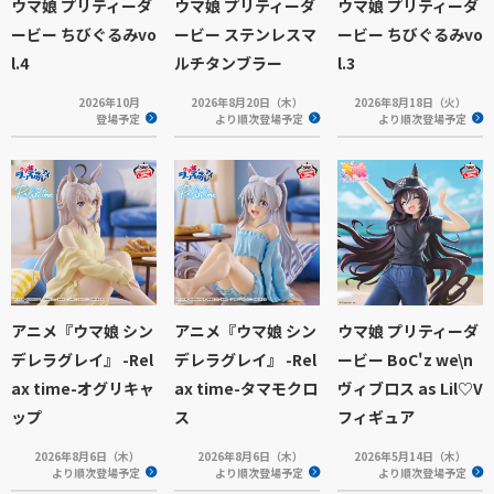
ウマ娘 プリティーダ
ウマ娘 プリティーダ
ウマ娘 プリティーダ
ービー ちびぐるみvo
ービー ステンレスマ
ービー ちびぐるみvo
l.4
ルチタンブラー
l.3
2026年10月
2026年8月20日（木）
2026年8月18日（火）
登場予定
より順次登場予定
より順次登場予定
アニメ『ウマ娘 シン
アニメ『ウマ娘 シン
ウマ娘 プリティーダ
デレラグレイ』 -Rel
デレラグレイ』 -Rel
ービー BoC'z we\n
ax time-オグリキャ
ax time-タマモクロ
ヴィブロス as Lil♡V
ップ
ス
フィギュア
2026年8月6日（木）
2026年8月6日（木）
2026年5月14日（木）
より順次登場予定
より順次登場予定
より順次登場予定