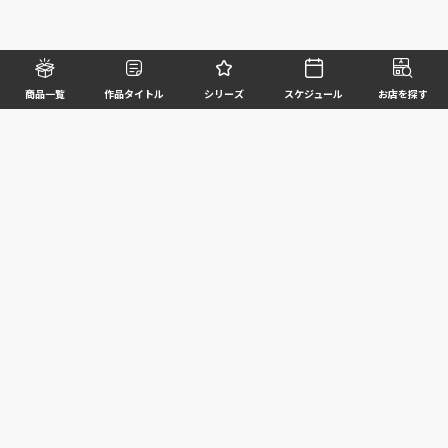
商品一覧
作品タイトル
シリーズ
スケジュール
お店を探す
©BANDAI SPIRITS CO.,LTD. ALL RIGHTS RESERVED
企業情報
ウェブサイトご利用条件
個人情報及び特定個人情報等の取扱いに関する方針
お客様サポート
写真と実際の商品とは異なる場合がございますのでご了承ください。このホームページに掲載
されている 全ての画像、文章、データ等の無断転用、転載はお断りします。