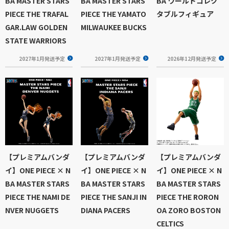
BA MASTER STARS
BA MASTER STARS
BA ワールドコレク
PIECE THE TRAFAL
PIECE THE YAMATO
タブルフィギュア
GAR.LAW GOLDEN
MILWAUKEE BUCKS
STATE WARRIORS
2027年1月発送予定
2027年1月発送予定
2026年12月発送予定
【プレミアムバンダ
【プレミアムバンダ
【プレミアムバンダ
イ】ONE PIECE × N
イ】ONE PIECE × N
イ】ONE PIECE × N
BA MASTER STARS
BA MASTER STARS
BA MASTER STARS
PIECE THE NAMI DE
PIECE THE SANJI IN
PIECE THE RORON
NVER NUGGETS
DIANA PACERS
OA ZORO BOSTON
CELTICS